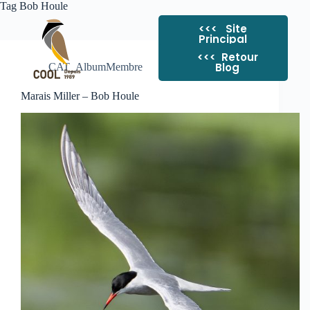
Tag
Bob Houle
<<< Site
Principal
<<< ​ Retour
Blog
CAT_AlbumMembre
Marais Miller – Bob Houle